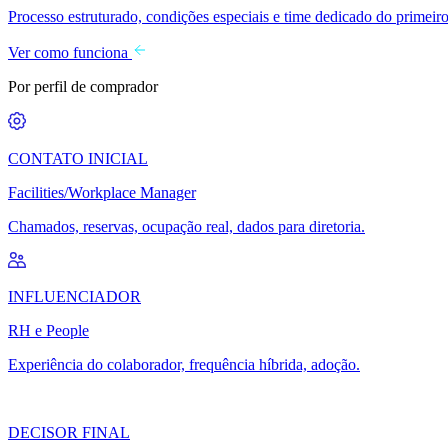
Processo estruturado, condições especiais e time dedicado do primeiro
Ver como funciona
Por perfil de comprador
CONTATO INICIAL
Facilities/Workplace Manager
Chamados, reservas, ocupação real, dados para diretoria.
INFLUENCIADOR
RH e People
Experiência do colaborador, frequência híbrida, adoção.
DECISOR FINAL