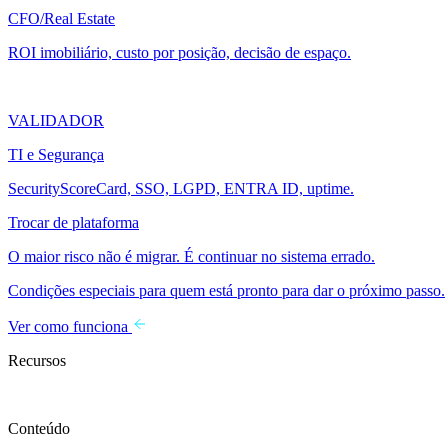
CFO/Real Estate
ROI imobiliário, custo por posição, decisão de espaço.
VALIDADOR
TI e Segurança
SecurityScoreCard, SSO, LGPD, ENTRA ID, uptime.
Trocar de plataforma
O maior risco não é migrar. É continuar no sistema errado.
Condições especiais para quem está pronto para dar o próximo passo.
Ver como funciona
Recursos
Conteúdo