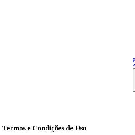
P
A
Termos e Condições de Uso