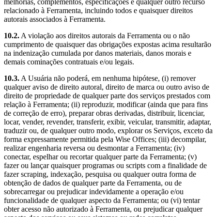
melhorias, complementos, especificações e qualquer outro recurso
relacionado à Ferramenta, incluindo todos e quaisquer direitos
autorais associados à Ferramenta.
10.2.
A violação aos direitos autorais da Ferramenta ou o não
cumprimento de quaisquer das obrigações expostas acima resultarão
na indenização cumulada por danos materiais, danos morais e
demais cominações contratuais e/ou legais.
10.3.
A Usuária não poderá, em nenhuma hipótese, (i) remover
qualquer aviso de direito autoral, direito de marca ou outro aviso de
direito de propriedade de qualquer parte dos serviços prestados com
relação à Ferramenta; (ii) reproduzir, modificar (ainda que para fins
de correção de erro), preparar obras derivadas, distribuir, licenciar,
locar, vender, revender, transferir, exibir, veicular, transmitir, adaptar,
traduzir ou, de qualquer outro modo, explorar os Serviços, exceto da
forma expressamente permitida pela Wise Offices; (iii) decompilar,
realizar engenharia reversa ou desmontar a Ferramenta; (iv)
conectar, espelhar ou recortar qualquer parte da Ferramenta; (v)
fazer ou lançar quaisquer programas ou scripts com a finalidade de
fazer scraping, indexação, pesquisa ou qualquer outra forma de
obtenção de dados de qualquer parte da Ferramenta, ou de
sobrecarregar ou prejudicar indevidamente a operação e/ou
funcionalidade de qualquer aspecto da Ferramenta; ou (vi) tentar
obter acesso não autorizado à Ferramenta, ou prejudicar qualquer