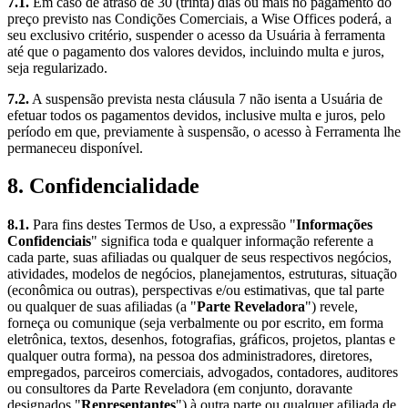
7.1.
Em caso de atraso de 30 (trinta) dias ou mais no pagamento do
preço previsto nas Condições Comerciais, a Wise Offices poderá, a
seu exclusivo critério, suspender o acesso da Usuária à ferramenta
até que o pagamento dos valores devidos, incluindo multa e juros,
seja regularizado.
7.2.
A suspensão prevista nesta cláusula 7 não isenta a Usuária de
efetuar todos os pagamentos devidos, inclusive multa e juros, pelo
período em que, previamente à suspensão, o acesso à Ferramenta lhe
permaneceu disponível.
8. Confidencialidade
8.1.
Para fins destes Termos de Uso, a expressão "
Informações
Confidenciais
" significa toda e qualquer informação referente a
cada parte, suas afiliadas ou qualquer de seus respectivos negócios,
atividades, modelos de negócios, planejamentos, estruturas, situação
(econômica ou outras), perspectivas e/ou estimativas, que tal parte
ou qualquer de suas afiliadas (a "
Parte Reveladora
") revele,
forneça ou comunique (seja verbalmente ou por escrito, em forma
eletrônica, textos, desenhos, fotografias, gráficos, projetos, plantas e
qualquer outra forma), na pessoa dos administradores, diretores,
empregados, parceiros comerciais, advogados, contadores, auditores
ou consultores da Parte Reveladora (em conjunto, doravante
designados "
Representantes
") à outra parte ou qualquer afiliada de