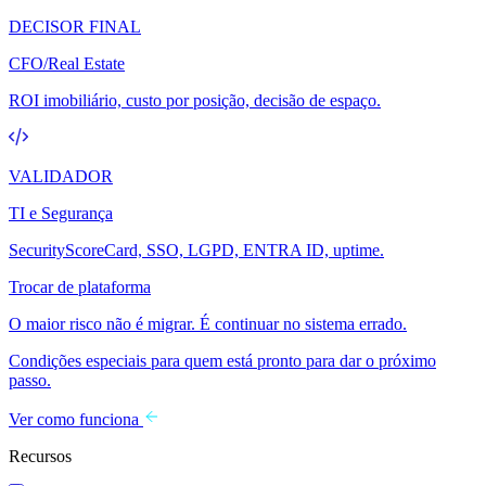
DECISOR FINAL
CFO/Real Estate
ROI imobiliário, custo por posição, decisão de espaço.
VALIDADOR
TI e Segurança
SecurityScoreCard, SSO, LGPD, ENTRA ID, uptime.
Trocar de plataforma
O maior risco não é migrar. É continuar no sistema errado.
Condições especiais para quem está pronto para dar o próximo
passo.
Ver como funciona
Recursos