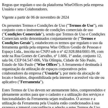
Regras que regulam o uso da plataforma WiseOffices pela empresa
Usuária e seus Colaboradores.
Vigente a partir de 06 de novembro de 2024
Os presentes Termos e Condições de Uso ("
Termos de Uso
"), em
conjunto com o instrumento de condições comerciais de uso
("
Condições Comerciais
"), sendo que Termos de Uso e Condições
Comerciais serão denominados conjuntamente de ("
Termos e
Condições Gerais
"), estabelecem os termos que regulam o uso da
ferramenta gerida pela empresa Wise Offices Gestão de Pessoas e
Espaço Ltda., inscrita no CNPJ sob o nº 42.928.884/0001-99, com
sede na Rua Gomes de Carvalho, nº 1.666, 1º andar, conjunto 12,
sala 04, CEP 04.547-006, Vila Olímpia, Cidade de São Paulo,
Estado de São Paulo ("
Wise Offices
"). A ferramenta é destinada à
organização da utilização de espaços corporativos pelos
colaboradores da empresa ("
Usuária
"), por meio da alocação de
locais e horários, disponibilizada pela internet e acessível via site ou
aplicativo ("
Ferramenta
").
Estes Termos de Uso devem ser atentamente lidos, compreendidos e
plenamente aceitos para que o cadastro e a utilização dos serviços e
funcionalidades da Ferramenta sejam realizados. O acesso e a
utilização da Ferramenta pela Usuária estão condicionados à sua
expressa e integral concordância e adesão a estes Termos de Uso.