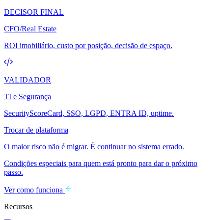
DECISOR FINAL
CFO/Real Estate
ROI imobiliário, custo por posição, decisão de espaço.
VALIDADOR
TI e Segurança
SecurityScoreCard, SSO, LGPD, ENTRA ID, uptime.
Trocar de plataforma
O maior risco não é migrar. É continuar no sistema errado.
Condições especiais para quem está pronto para dar o próximo
passo.
Ver como funciona
Recursos