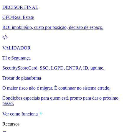
DECISOR FINAL
CFO/Real Estate
ROI imobiliário, custo por posição, decisão de espaço.
VALIDADOR
TI e Segurança
SecurityScoreCard, SSO, LGPD, ENTRA ID, uptime.
Trocar de plataforma
O maior risco não é migrar. É continuar no sistema errado.
Condições especiais para quem está pronto para dar o próximo
passo.
Ver como funciona
Recursos