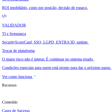
ROI imobiliário, custo por posição, decisão de espaço.
VALIDADOR
TI e Segurança
SecurityScoreCard, SSO, LGPD, ENTRA ID, uptime.
Trocar de plataforma
O maior risco não é migrar. É continuar no sistema errado.
Condições especiais para quem está pronto para dar o próximo passo.
Ver como funciona
Recursos
Conteúdo
Cases de Sucesso