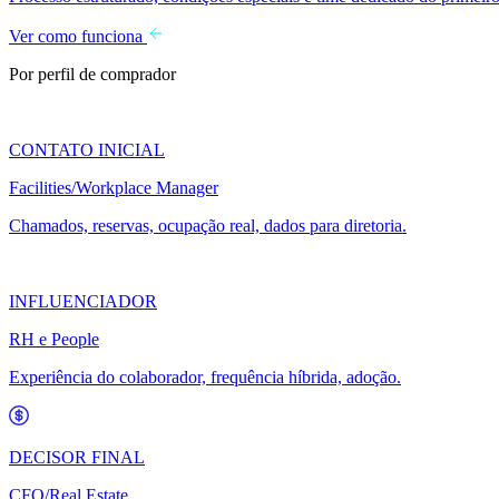
Ver como funciona
Por perfil de comprador
CONTATO INICIAL
Facilities/Workplace Manager
Chamados, reservas, ocupação real, dados para diretoria.
INFLUENCIADOR
RH e People
Experiência do colaborador, frequência híbrida, adoção.
DECISOR FINAL
CFO/Real Estate