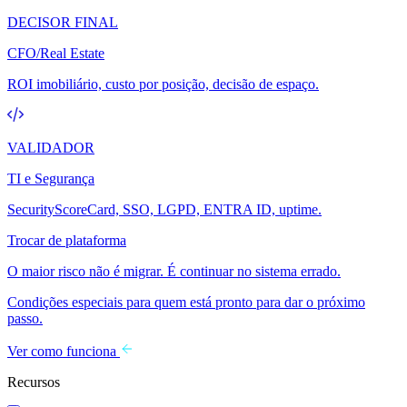
DECISOR FINAL
CFO/Real Estate
ROI imobiliário, custo por posição, decisão de espaço.
VALIDADOR
TI e Segurança
SecurityScoreCard, SSO, LGPD, ENTRA ID, uptime.
Trocar de plataforma
O maior risco não é migrar. É continuar no sistema errado.
Condições especiais para quem está pronto para dar o próximo
passo.
Ver como funciona
Recursos