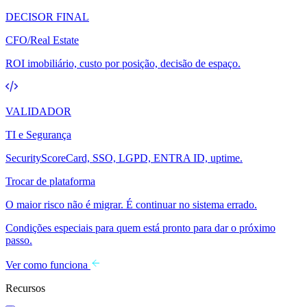
DECISOR FINAL
CFO/Real Estate
ROI imobiliário, custo por posição, decisão de espaço.
VALIDADOR
TI e Segurança
SecurityScoreCard, SSO, LGPD, ENTRA ID, uptime.
Trocar de plataforma
O maior risco não é migrar. É continuar no sistema errado.
Condições especiais para quem está pronto para dar o próximo
passo.
Ver como funciona
Recursos