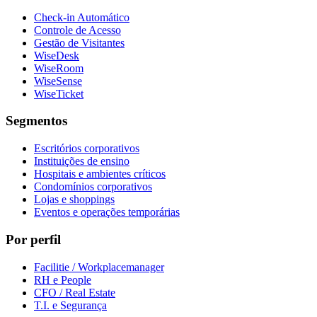
Check-in Automático
Controle de Acesso
Gestão de Visitantes
WiseDesk
WiseRoom
WiseSense
WiseTicket
Segmentos
Escritórios corporativos
Instituições de ensino
Hospitais e ambientes críticos
Condomínios corporativos
Lojas e shoppings
Eventos e operações temporárias
Por perfil
Facilitie / Workplacemanager
RH e People
CFO / Real Estate
T.I. e Segurança