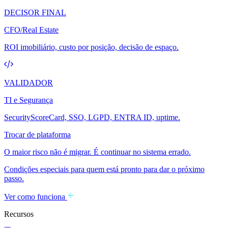
DECISOR FINAL
CFO/Real Estate
ROI imobiliário, custo por posição, decisão de espaço.
VALIDADOR
TI e Segurança
SecurityScoreCard, SSO, LGPD, ENTRA ID, uptime.
Trocar de plataforma
O maior risco não é migrar. É continuar no sistema errado.
Condições especiais para quem está pronto para dar o próximo
passo.
Ver como funciona
Recursos