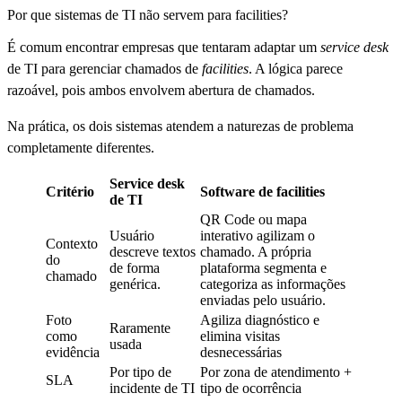
Por que sistemas de TI não servem para facilities?
É comum encontrar empresas que tentaram adaptar um
service desk
de TI para gerenciar chamados de
facilities
. A lógica parece
razoável, pois ambos envolvem abertura de chamados.
Na prática, os dois sistemas atendem a naturezas de problema
completamente diferentes.
Service desk
Critério
Software de facilities
de TI
QR Code ou mapa
Usuário
interativo agilizam o
Contexto
descreve textos
chamado. A própria
do
de forma
plataforma segmenta e
chamado
genérica.
categoriza as informações
enviadas pelo usuário.
Foto
Agiliza diagnóstico e
Raramente
como
elimina visitas
usada
evidência
desnecessárias
Por tipo de
Por zona de atendimento +
SLA
incidente de TI
tipo de ocorrência