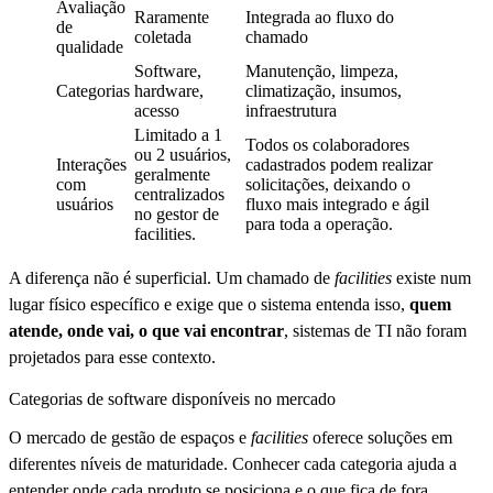
Avaliação
Raramente
Integrada ao fluxo do
de
coletada
chamado
qualidade
Software,
Manutenção, limpeza,
Categorias
hardware,
climatização, insumos,
acesso
infraestrutura
Limitado a 1
Todos os colaboradores
ou 2 usuários,
Interações
cadastrados podem realizar
geralmente
com
solicitações, deixando o
centralizados
usuários
fluxo mais integrado e ágil
no gestor de
para toda a operação.
facilities.
A diferença não é superficial. Um chamado de
facilities
existe num
lugar físico específico e exige que o sistema entenda isso,
quem
atende, onde vai, o que vai encontrar
, sistemas de TI não foram
projetados para esse contexto.
Categorias de software disponíveis no mercado
O mercado de gestão de espaços e
facilities
oferece soluções em
diferentes níveis de maturidade. Conhecer cada categoria ajuda a
entender onde cada produto se posiciona e o que fica de fora.