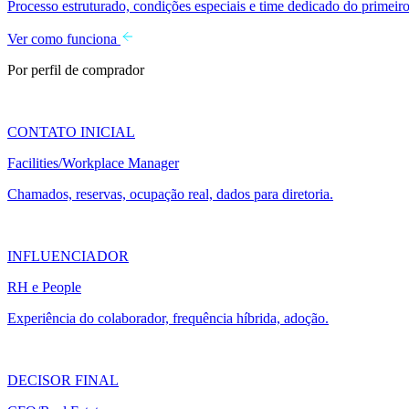
Processo estruturado, condições especiais e time dedicado do primeiro
Ver como funciona
Por perfil de comprador
CONTATO INICIAL
Facilities/Workplace Manager
Chamados, reservas, ocupação real, dados para diretoria.
INFLUENCIADOR
RH e People
Experiência do colaborador, frequência híbrida, adoção.
DECISOR FINAL