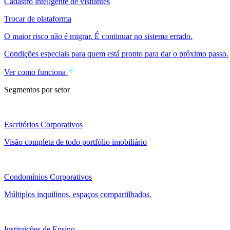
Cadastro inteligente de visitantes
Trocar de plataforma
O maior risco não é migrar. É continuar no sistema errado.
Condições especiais para quem está pronto para dar o próximo passo.
Ver como funciona
Segmentos por setor
Escritórios Corporativos
Visão completa de todo portfólio imobiliário
Condomínios Corporativos
Múltiplos inquilinos, espaços compartilhados.
Instituições de Ensino