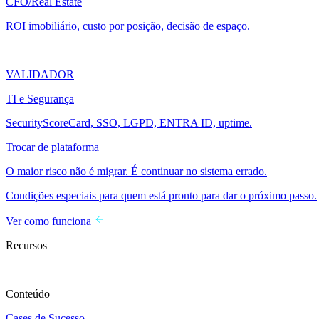
CFO/Real Estate
ROI imobiliário, custo por posição, decisão de espaço.
VALIDADOR
TI e Segurança
SecurityScoreCard, SSO, LGPD, ENTRA ID, uptime.
Trocar de plataforma
O maior risco não é migrar. É continuar no sistema errado.
Condições especiais para quem está pronto para dar o próximo passo.
Ver como funciona
Recursos
Conteúdo
Cases de Sucesso