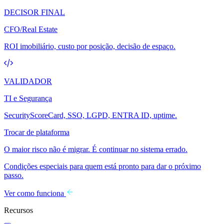
DECISOR FINAL
CFO/Real Estate
ROI imobiliário, custo por posição, decisão de espaço.
VALIDADOR
TI e Segurança
SecurityScoreCard, SSO, LGPD, ENTRA ID, uptime.
Trocar de plataforma
O maior risco não é migrar. É continuar no sistema errado.
Condições especiais para quem está pronto para dar o próximo
passo.
Ver como funciona
Recursos