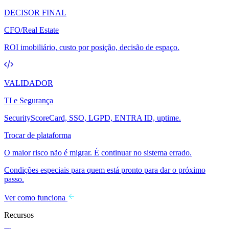
DECISOR FINAL
CFO/Real Estate
ROI imobiliário, custo por posição, decisão de espaço.
VALIDADOR
TI e Segurança
SecurityScoreCard, SSO, LGPD, ENTRA ID, uptime.
Trocar de plataforma
O maior risco não é migrar. É continuar no sistema errado.
Condições especiais para quem está pronto para dar o próximo
passo.
Ver como funciona
Recursos