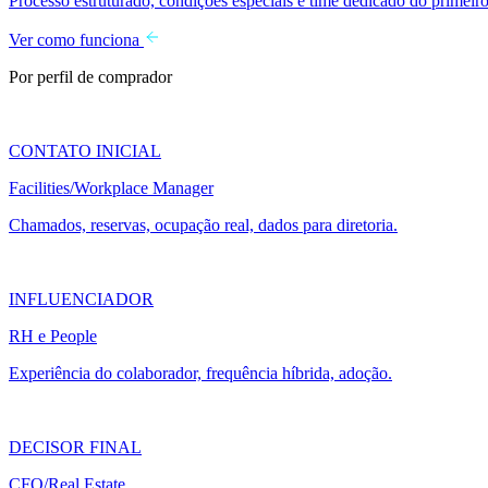
Processo estruturado, condições especiais e time dedicado do primeiro
Ver como funciona
Por perfil de comprador
CONTATO INICIAL
Facilities/Workplace Manager
Chamados, reservas, ocupação real, dados para diretoria.
INFLUENCIADOR
RH e People
Experiência do colaborador, frequência híbrida, adoção.
DECISOR FINAL
CFO/Real Estate