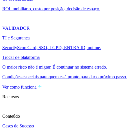
ROI imobiliário, custo por posição, decisão de espaço.
VALIDADOR
TI e Segurança
SecurityScoreCard, SSO, LGPD, ENTRA ID, uptime.
Trocar de plataforma
O maior risco não é migrar. É continuar no sistema errado.
Condições especiais para quem está pronto para dar o próximo passo.
Ver como funciona
Recursos
Conteúdo
Cases de Sucesso