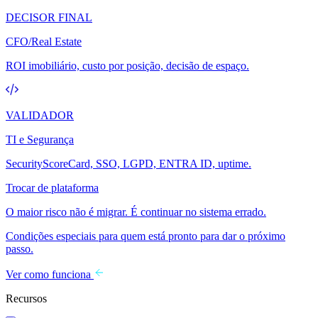
DECISOR FINAL
CFO/Real Estate
ROI imobiliário, custo por posição, decisão de espaço.
VALIDADOR
TI e Segurança
SecurityScoreCard, SSO, LGPD, ENTRA ID, uptime.
Trocar de plataforma
O maior risco não é migrar. É continuar no sistema errado.
Condições especiais para quem está pronto para dar o próximo
passo.
Ver como funciona
Recursos