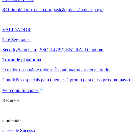
ROI imobiliário, custo por posição, decisão de espaço.
VALIDADOR
TI e Segurança
SecurityScoreCard, SSO, LGPD, ENTRA ID, uptime.
Trocar de plataforma
O maior risco não é migrar. É continuar no sistema errado.
Condições especiais para quem está pronto para dar o próximo passo.
Ver como funciona
Recursos
Conteúdo
Cases de Sucesso