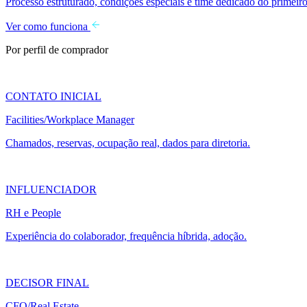
Processo estruturado, condições especiais e time dedicado do primeiro
Ver como funciona
Por perfil de comprador
CONTATO INICIAL
Facilities/Workplace Manager
Chamados, reservas, ocupação real, dados para diretoria.
INFLUENCIADOR
RH e People
Experiência do colaborador, frequência híbrida, adoção.
DECISOR FINAL
CFO/Real Estate