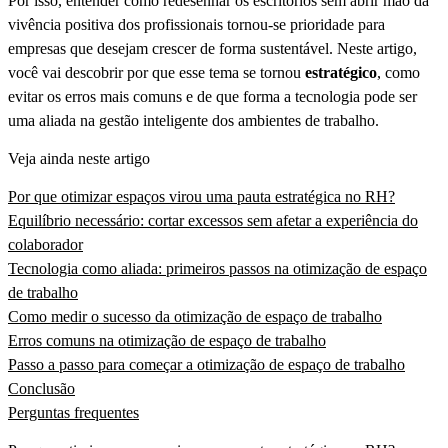
Por isso, entender como redesenhar os escritórios sem abrir mão da
vivência positiva dos profissionais tornou-se prioridade para
empresas que desejam crescer de forma sustentável. Neste artigo,
você vai descobrir por que esse tema se tornou
estratégico
, como
evitar os erros mais comuns e de que forma a tecnologia pode ser
uma aliada na gestão inteligente dos ambientes de trabalho.
Veja ainda neste artigo
Por que otimizar espaços virou uma pauta estratégica no RH?
Equilíbrio necessário: cortar excessos sem afetar a experiência do
colaborador
Tecnologia como aliada: primeiros passos na otimização de espaço
de trabalho
Como medir o sucesso da otimização de espaço de trabalho
Erros comuns na otimização de espaço de trabalho
Passo a passo para começar a otimização de espaço de trabalho
Conclusão
Perguntas frequentes