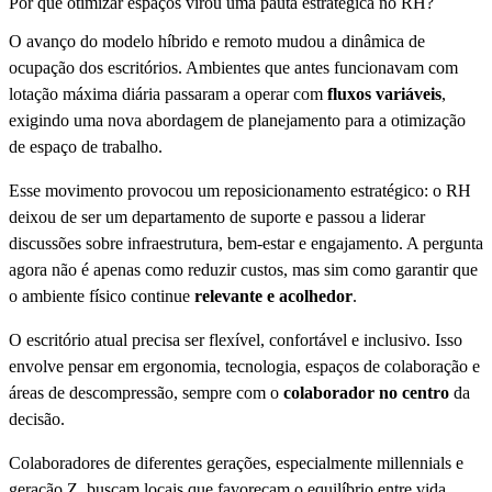
Por que otimizar espaços virou uma pauta estratégica no RH?
O avanço do modelo híbrido e remoto mudou a dinâmica de
ocupação dos escritórios. Ambientes que antes funcionavam com
lotação máxima diária passaram a operar com
fluxos variáveis
,
exigindo uma nova abordagem de planejamento para a otimização
de espaço de trabalho.
Esse movimento provocou um reposicionamento estratégico: o RH
deixou de ser um departamento de suporte e passou a liderar
discussões sobre infraestrutura, bem-estar e engajamento. A pergunta
agora não é apenas como reduzir custos, mas sim como garantir que
o ambiente físico continue
relevante e acolhedor
.
O escritório atual precisa ser flexível, confortável e inclusivo. Isso
envolve pensar em ergonomia, tecnologia, espaços de colaboração e
áreas de descompressão, sempre com o
colaborador no centro
da
decisão.
Colaboradores de diferentes gerações, especialmente millennials e
geração Z, buscam locais que favoreçam o equilíbrio entre vida