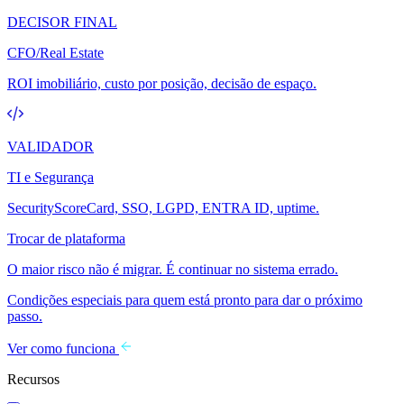
DECISOR FINAL
CFO/Real Estate
ROI imobiliário, custo por posição, decisão de espaço.
VALIDADOR
TI e Segurança
SecurityScoreCard, SSO, LGPD, ENTRA ID, uptime.
Trocar de plataforma
O maior risco não é migrar. É continuar no sistema errado.
Condições especiais para quem está pronto para dar o próximo
passo.
Ver como funciona
Recursos