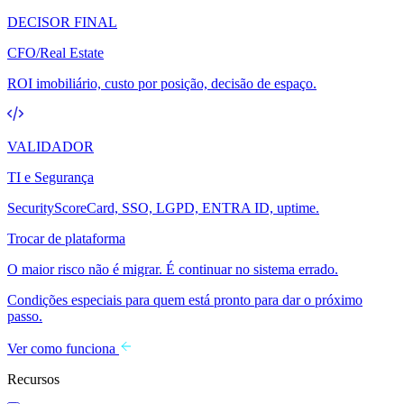
DECISOR FINAL
CFO/Real Estate
ROI imobiliário, custo por posição, decisão de espaço.
VALIDADOR
TI e Segurança
SecurityScoreCard, SSO, LGPD, ENTRA ID, uptime.
Trocar de plataforma
O maior risco não é migrar. É continuar no sistema errado.
Condições especiais para quem está pronto para dar o próximo
passo.
Ver como funciona
Recursos