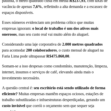
paulista, o metro quadrado custa em média
R$237,93
, com taxas de
vacância de apenas
7,6%
, refletindo a alta demanda e a escassez de
espaços disponíveis.
Esses números evidenciam um problema crítico que muitas
empresas ignoram:
o local de trabalho é um dos ativos mais
onerosos
, mas seu custo real vai muito além do aluguel.
Considerando uma laje corporativa de
2.000 metros quadrados
para acomodar
200 colaboradores
, o custo mensal de aluguel na
Faria Lima pode ultrapassar
R$475.860,00
.
Somam-se a isso despesas como condomínio, manutenção, limpeza,
internet, insumos e serviços de café, elevando ainda mais o
investimento necessário.
A questão central é:
seu escritório está sendo utilizado de forma
eficiente?
Muitas empresas mantêm espaços ociosos, estações de
trabalho subutilizadas e infraestruturas desperdiçadas, gerando um
custo invisível
que corrói o orçamento sem que sequer seja