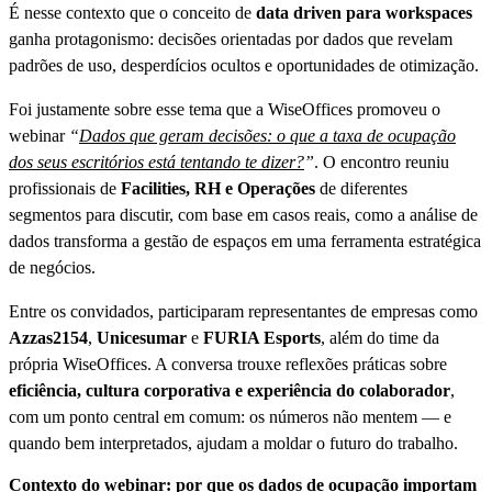
É nesse contexto que o conceito de
data driven para workspaces
ganha protagonismo: decisões orientadas por dados que revelam
padrões de uso, desperdícios ocultos e oportunidades de otimização.
Foi justamente sobre esse tema que a WiseOffices promoveu o
webinar
“
Dados que geram decisões: o que a taxa de ocupação
dos seus escritórios está tentando te dizer?
”
. O encontro reuniu
profissionais de
Facilities, RH e Operações
de diferentes
segmentos para discutir, com base em casos reais, como a análise de
dados transforma a gestão de espaços em uma ferramenta estratégica
de negócios.
Entre os convidados, participaram representantes de empresas como
Azzas2154
,
Unicesumar
e
FURIA Esports
, além do time da
própria WiseOffices. A conversa trouxe reflexões práticas sobre
eficiência, cultura corporativa e experiência do colaborador
,
com um ponto central em comum: os números não mentem — e
quando bem interpretados, ajudam a moldar o futuro do trabalho.
Contexto do webinar: por que os dados de ocupação importam