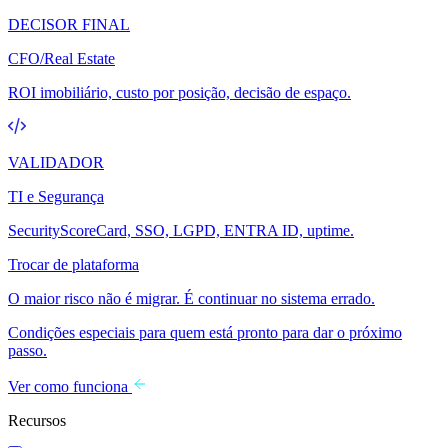
DECISOR FINAL
CFO/Real Estate
ROI imobiliário, custo por posição, decisão de espaço.
VALIDADOR
TI e Segurança
SecurityScoreCard, SSO, LGPD, ENTRA ID, uptime.
Trocar de plataforma
O maior risco não é migrar. É continuar no sistema errado.
Condições especiais para quem está pronto para dar o próximo
passo.
Ver como funciona
Recursos