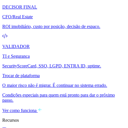
DECISOR FINAL
CFO/Real Estate
ROI imobiliário, custo por posição, decisão de espaço.
VALIDADOR
TI e Segurança
SecurityScoreCard, SSO, LGPD, ENTRA ID, uptime.
Trocar de plataforma
O maior risco não é migrar. É continuar no sistema errado.
Condições especiais para quem está pronto para dar o próximo
passo.
Ver como funciona
Recursos