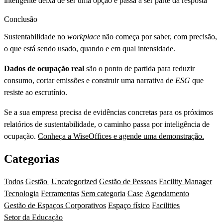
inteligente deixa de ser uma opção e passa a ser parte da resposta
Conclusão
Sustentabilidade no
workplace
não começa por saber, com precisão,
o que está sendo usado, quando e em qual intensidade.
Dados de ocupação real
são o ponto de partida para reduzir
consumo, cortar emissões e construir uma narrativa de
ESG
que
resiste ao escrutínio.
Se a sua empresa precisa de evidências concretas para os próximos
relatórios de sustentabilidade, o caminho passa por inteligência de
ocupação.
Conheça a WiseOffices e agende uma demonstração.
Categorias
Todos
Gestão
Uncategorized
Gestão de Pessoas
Facility Manager
Tecnologia
Ferramentas
Sem categoria
Case
Agendamento
Gestão de Espaços Corporativos
Espaço físico
Facilities
Setor da Educação