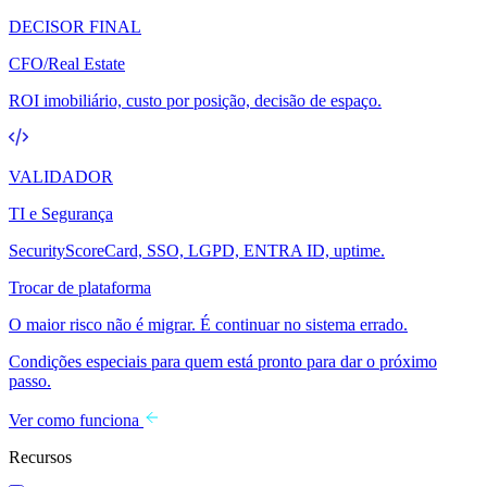
DECISOR FINAL
CFO/Real Estate
ROI imobiliário, custo por posição, decisão de espaço.
VALIDADOR
TI e Segurança
SecurityScoreCard, SSO, LGPD, ENTRA ID, uptime.
Trocar de plataforma
O maior risco não é migrar. É continuar no sistema errado.
Condições especiais para quem está pronto para dar o próximo
passo.
Ver como funciona
Recursos