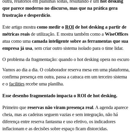
outra, relatórios em planilhas soltas, resultando é um
hot desking
que parece moderno no discurso, mas que na prática gera
frustração e desperdício
.
Este artigo mostra
como medir o
ROI
de hot desking a partir de
métricas reais
de utilização. E mostra também como a
WiseOffices
atua como uma
camada inteligente sobre as ferramentas que sua
empresa já usa
, sem criar outro sistema isolado para o time lidar.
O problema da fragmentação: quando o hot desking opera no escuro
Vamos ao dia a dia. O colaborador reserva mesa em uma plataforma,
confirma presença em outra, passa a catraca em um terceiro sistema
e o
facilities
recebe uma planilha.
Esse desenho fragmentado impacta o ROI de hot desking.
Primeiro que
reservas não viram presença real
. A agenda aparece
cheia, mas as cadeiras seguem vazias e sem integração, não há
diferença entre reserva fantasma e uso efetivo, os indicadores
inflacionam e as decisões sobre espaço ficam distorcidas.