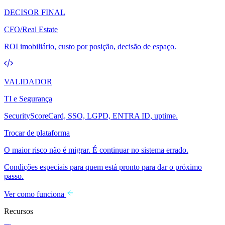
DECISOR FINAL
CFO/Real Estate
ROI imobiliário, custo por posição, decisão de espaço.
VALIDADOR
TI e Segurança
SecurityScoreCard, SSO, LGPD, ENTRA ID, uptime.
Trocar de plataforma
O maior risco não é migrar. É continuar no sistema errado.
Condições especiais para quem está pronto para dar o próximo
passo.
Ver como funciona
Recursos