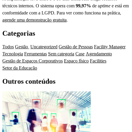
técnicos internos. O sistema opera com
99,97%
de
uptime
e está em
conformidade com a LGPD. Para ver como funciona na prática,
agende uma demonstração gratuita
.
Categorias
Todos
Gestão
Uncategorized
Gestão de Pessoas
Facility Manager
Tecnologia
Ferramentas
Sem categoria
Case
Agendamento
Gestão de Espaços Corporativos
Espaço físico
Facilities
Setor da Educação
Outros conteúdos