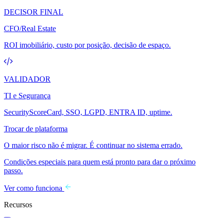
DECISOR FINAL
CFO/Real Estate
ROI imobiliário, custo por posição, decisão de espaço.
VALIDADOR
TI e Segurança
SecurityScoreCard, SSO, LGPD, ENTRA ID, uptime.
Trocar de plataforma
O maior risco não é migrar. É continuar no sistema errado.
Condições especiais para quem está pronto para dar o próximo
passo.
Ver como funciona
Recursos