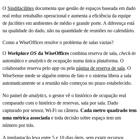
O
Sindifacilities
documenta que gestão de espaços baseada em dado
real reduz retrabalho operacional e aumenta a eficiência da equipe
de
facilities
em ambientes de médio e grande porte. A diferença está
na qualidade do dado, não na quantidade de reuniões no calendário.
Como a WiseOffices resolve o problema de salas vazias?
O
Workplace OS
da WiseOffices
combina reserva de sala,
check-in
automático e
analytics
de ocupação numa única plataforma. O
colaborador reserva pelo
app
ou pela
página de reserva de sala
. O
WiseSense mede se alguém entrou de fato e o sistema libera a sala
automaticamente se a reunião não começou no prazo estabelecido.
No painel de
analytics
, o gestor vê o histórico de ocupação real
comparado com o histórico de reservas, sala por sala. Dado
capturado por sensor, Wi-Fi ou câmera.
Cada metro quadrado tem
uma métrica associada
e toda
decisão sobre espaço tem um
número por trás.
A implantação leva entre 5 e 10 dias úteis, sem exigir recursos