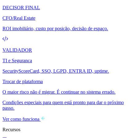
DECISOR FINAL
CFO/Real Estate
ROI imobiliário, custo por posição, decisão de espaço.
VALIDADOR
TI e Segurança
SecurityScoreCard, SSO, LGPD, ENTRA ID, uptime.
Trocar de plataforma
O maior risco não é migrar. É continuar no sistema errado.
Condições especiais para quem está pronto para dar o próximo
passo.
Ver como funciona
Recursos