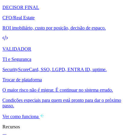
DECISOR FINAL
CFO/Real Estate
ROI imobiliário, custo por posição, decisão de espaço.
VALIDADOR
TI e Segurança
SecurityScoreCard, SSO, LGPD, ENTRA ID, uptime.
Trocar de plataforma
O maior risco não é migrar. É continuar no sistema errado.
Condições especiais para quem está pronto para dar o próximo
passo.
Ver como funciona
Recursos