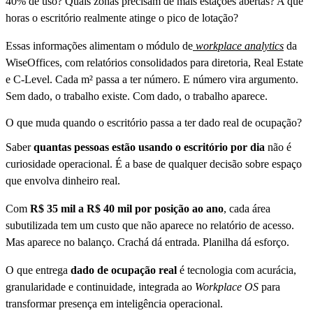
40% de uso? Quais zonas precisam de mais estações abertas? A que
horas o escritório realmente atinge o pico de lotação?
Essas informações alimentam o módulo de
workplace analytics
da
WiseOffices, com relatórios consolidados para diretoria, Real Estate
e C-Level. Cada m² passa a ter número. E número vira argumento.
Sem dado, o trabalho existe. Com dado, o trabalho aparece.
O que muda quando o escritório passa a ter dado real de ocupação?
Saber
quantas pessoas estão usando o escritório por dia
não é
curiosidade operacional. É a base de qualquer decisão sobre espaço
que envolva dinheiro real.
Com
R$ 35 mil a R$ 40 mil por posição ao ano
, cada área
subutilizada tem um custo que não aparece no relatório de acesso.
Mas aparece no balanço. Crachá dá entrada. Planilha dá esforço.
O que entrega
dado de ocupação real
é tecnologia com acurácia,
granularidade e continuidade, integrada ao
Workplace OS
para
transformar presença em inteligência operacional.