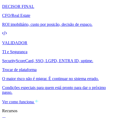
DECISOR FINAL
CFO/Real Estate
ROI imobiliário, custo por posição, decisão de espaço.
VALIDADOR
TI e Segurança
SecurityScoreCard, SSO, LGPD, ENTRA ID, uptime.
Trocar de plataforma
O maior risco não é migrar. É continuar no sistema errado.
Condições especiais para quem está pronto para dar o próximo
passo.
Ver como funciona
Recursos