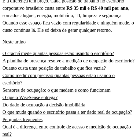
E a diferença tem preço. Cada posição de trabalho no escritório
corporativo brasileiro custa entre
R$ 35 mil e R$ 40 mil por ano
,
somados aluguel, energia, mobiliário, TI, limpeza e segurança.
Quando esse espaço fica vazio com regularidade e ninguém mede, o
custo continua lá. Ele só deixa de gerar qualquer retorno.
Neste artigo
O crachá mede quantas pessoas estão usando o escritório?
A planilha de presença resolve a medição de ocupação do escritório?
Quanto custa uma posição de trabalho que fica vazia?
Como medir com precisão quantas pessoas estão usando o
escritório?
Sensores de ocupação: o que medem e como funcionam
O que o WiseSense entrega?
Do dado de ocupação à decisão imobiliária
O que muda quando o escritório passa a ter dado real de ocupação?
Perguntas frequentes
Qual é a diferença entre controle de acesso e medição de ocupação
real?