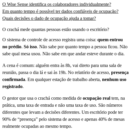
O Wise Sense identifica os colaboradores individualmente?
Em quanto tempo é possível ter dados confiáveis de ocupação?
Quais decisões o dado de ocupação ajuda a tomar?
O crachá mede quantas pessoas estão usando o escritório?
O sistema de controle de acesso registra uma coisa:
quem entrou
no prédio
.
Só isso
. Não sabe por quanto tempo a pessoa ficou. Não
sabe qual mesa usou. Não sabe em que andar esteve durante o dia.
A cena é comum: alguém entra às 8h, vai direto para uma sala de
reunião, passa o dia lá e sai às 19h. No relatório de acesso,
presença
confirmada
. Em qualquer estação de trabalho aberta,
nenhum uso
registrado
.
O gestor que usa o crachá como medida de
ocupação real
tem, na
prática, uma taxa de entrada e não uma taxa de uso. São números
diferentes que levam a decisões diferentes. Um escritório pode ter
90% de “presença” pelo sistema de acesso e apenas 40% de mesas
realmente ocupadas ao mesmo tempo.