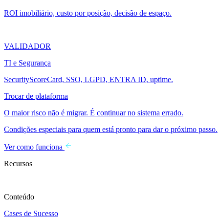
ROI imobiliário, custo por posição, decisão de espaço.
VALIDADOR
TI e Segurança
SecurityScoreCard, SSO, LGPD, ENTRA ID, uptime.
Trocar de plataforma
O maior risco não é migrar. É continuar no sistema errado.
Condições especiais para quem está pronto para dar o próximo passo.
Ver como funciona
Recursos
Conteúdo
Cases de Sucesso