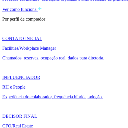
Ver como funciona
Por perfil de comprador
CONTATO INICIAL
Facilities/Workplace Manager
Chamados, reservas, ocupação real, dados para diretoria.
INFLUENCIADOR
RH e People
Experiência do colaborador, frequência híbrida, adoção.
DECISOR FINAL
CFO/Real Estate