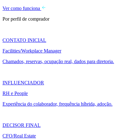
Ver como funciona
Por perfil de comprador
CONTATO INICIAL
Facilities/Workplace Manager
Chamados, reservas, ocupação real, dados para diretoria.
INFLUENCIADOR
RH e People
Experiência do colaborador, frequência híbrida, adoção.
DECISOR FINAL
CFO/Real Estate