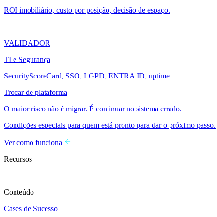
ROI imobiliário, custo por posição, decisão de espaço.
VALIDADOR
TI e Segurança
SecurityScoreCard, SSO, LGPD, ENTRA ID, uptime.
Trocar de plataforma
O maior risco não é migrar. É continuar no sistema errado.
Condições especiais para quem está pronto para dar o próximo passo.
Ver como funciona
Recursos
Conteúdo
Cases de Sucesso