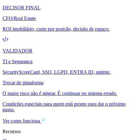
DECISOR FINAL
CFO/Real Estate
ROI imobiliário, custo por posição, decisão de espaço.
VALIDADOR
TI e Segurança
SecurityScoreCard, SSO, LGPD, ENTRA ID, uptime.
Trocar de plataforma
O maior risco não é migrar. É continuar no sistema errado.
Condições especiais para quem está pronto para dar o próximo
passo.
Ver como funciona
Recursos