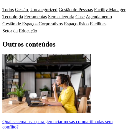
Todos
Gestão
Uncategorized
Gestão de Pessoas
Facility Manager
Tecnologia
Ferramentas
Sem categoria
Case
Agendamento
Gestão de Espaços Corporativos
Espaço físico
Facilities
Setor da Educação
Outros conteúdos
Qual sistema usar para gerenciar mesas compartilhadas sem
conflito?