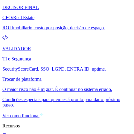
DECISOR FINAL
CFO/Real Estate
ROI imobiliário, custo por posição, decisão de espaço.
VALIDADOR
TI e Segurança
SecurityScoreCard, SSO, LGPD, ENTRA ID, uptime.
Trocar de plataforma
O maior risco não é migrar. É continuar no sistema errado.
Condições especiais para quem está pronto para dar o próximo
passo.
Ver como funciona
Recursos