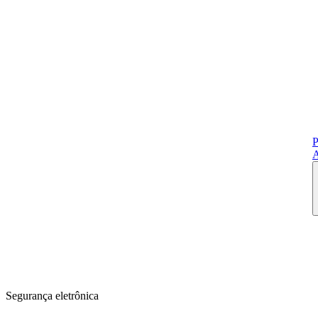
P
A
Segurança eletrônica