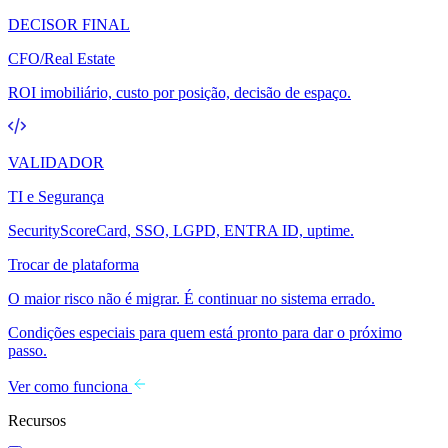
DECISOR FINAL
CFO/Real Estate
ROI imobiliário, custo por posição, decisão de espaço.
VALIDADOR
TI e Segurança
SecurityScoreCard, SSO, LGPD, ENTRA ID, uptime.
Trocar de plataforma
O maior risco não é migrar. É continuar no sistema errado.
Condições especiais para quem está pronto para dar o próximo
passo.
Ver como funciona
Recursos