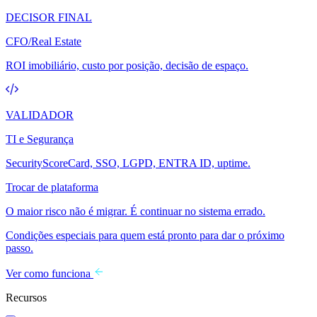
DECISOR FINAL
CFO/Real Estate
ROI imobiliário, custo por posição, decisão de espaço.
VALIDADOR
TI e Segurança
SecurityScoreCard, SSO, LGPD, ENTRA ID, uptime.
Trocar de plataforma
O maior risco não é migrar. É continuar no sistema errado.
Condições especiais para quem está pronto para dar o próximo
passo.
Ver como funciona
Recursos