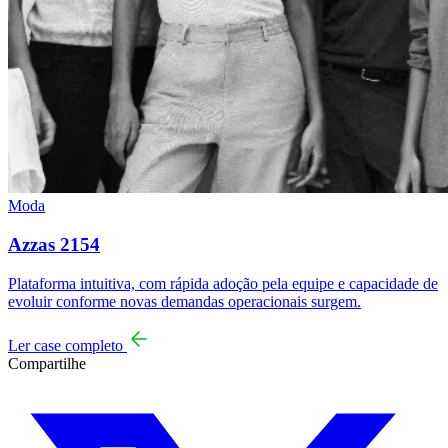
Moda
Azzas 2154
Plataforma intuitiva, com rápida adoção pela equipe e capacidade de
evoluir conforme novas demandas operacionais surgem.
Ler case completo
Compartilhe