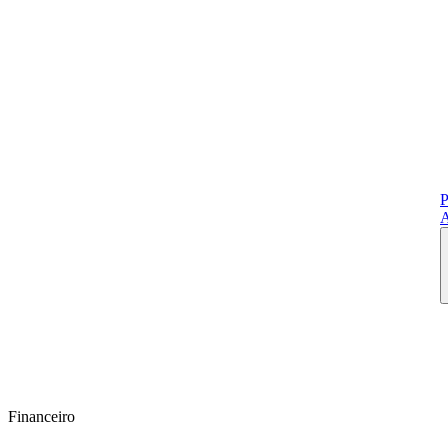
P
A
Financeiro