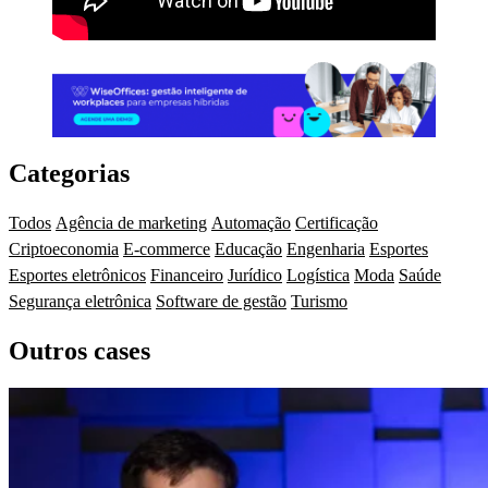
Categorias
Todos
Agência de marketing
Automação
Certificação
Criptoeconomia
E-commerce
Educação
Engenharia
Esportes
Esportes eletrônicos
Financeiro
Jurídico
Logística
Moda
Saúde
Segurança eletrônica
Software de gestão
Turismo
Outros cases