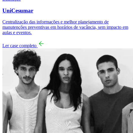
UniCesumar
Centralização das informações e melhor planejamento de
manutenções preventivas em horários de vacância, sem impacto em
aulas e eventos.
Ler case completo