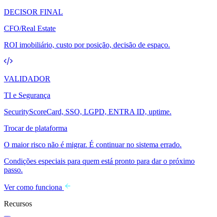
DECISOR FINAL
CFO/Real Estate
ROI imobiliário, custo por posição, decisão de espaço.
VALIDADOR
TI e Segurança
SecurityScoreCard, SSO, LGPD, ENTRA ID, uptime.
Trocar de plataforma
O maior risco não é migrar. É continuar no sistema errado.
Condições especiais para quem está pronto para dar o próximo
passo.
Ver como funciona
Recursos