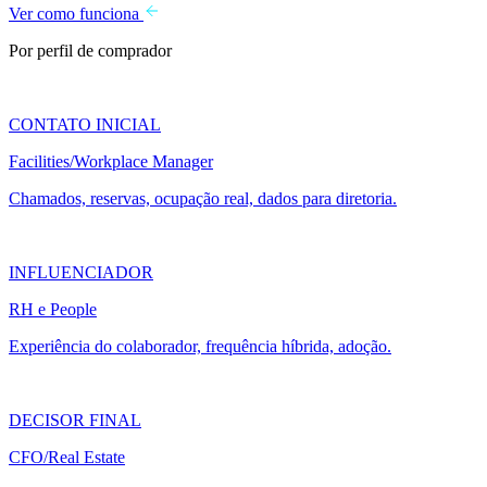
Ver como funciona
Por perfil de comprador
CONTATO INICIAL
Facilities/Workplace Manager
Chamados, reservas, ocupação real, dados para diretoria.
INFLUENCIADOR
RH e People
Experiência do colaborador, frequência híbrida, adoção.
DECISOR FINAL
CFO/Real Estate