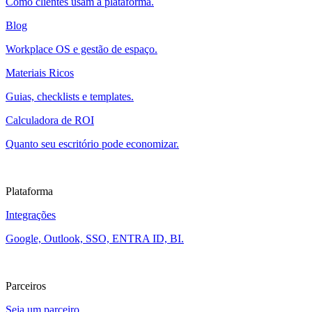
Como clientes usam a plataforma.
Blog
Workplace OS e gestão de espaço.
Materiais Ricos
Guias, checklists e templates.
Calculadora de ROI
Quanto seu escritório pode economizar.
Plataforma
Integrações
Google, Outlook, SSO, ENTRA ID, BI.
Parceiros
Seja um parceiro