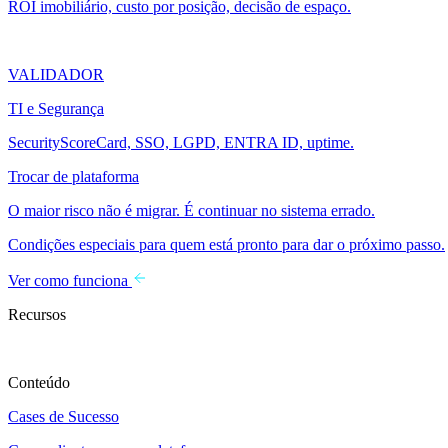
ROI imobiliário, custo por posição, decisão de espaço.
VALIDADOR
TI e Segurança
SecurityScoreCard, SSO, LGPD, ENTRA ID, uptime.
Trocar de plataforma
O maior risco não é migrar. É continuar no sistema errado.
Condições especiais para quem está pronto para dar o próximo passo.
Ver como funciona
Recursos
Conteúdo
Cases de Sucesso