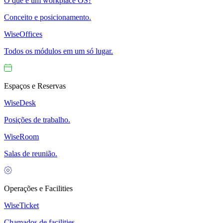
O que é um workplace OS?
Conceito e posicionamento.
WiseOffices
Todos os módulos em um só lugar.
Espaços e Reservas
WiseDesk
Posições de trabalho.
WiseRoom
Salas de reunião.
Operações e Facilities
WiseTicket
Chamados de facilities.