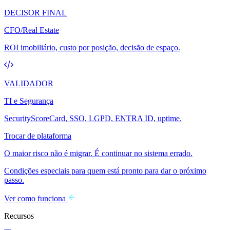
DECISOR FINAL
CFO/Real Estate
ROI imobiliário, custo por posição, decisão de espaço.
VALIDADOR
TI e Segurança
SecurityScoreCard, SSO, LGPD, ENTRA ID, uptime.
Trocar de plataforma
O maior risco não é migrar. É continuar no sistema errado.
Condições especiais para quem está pronto para dar o próximo
passo.
Ver como funciona
Recursos