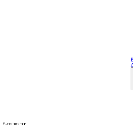
P
A
E-commerce