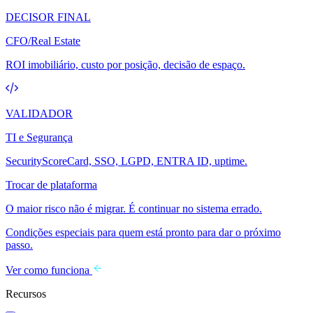
DECISOR FINAL
CFO/Real Estate
ROI imobiliário, custo por posição, decisão de espaço.
VALIDADOR
TI e Segurança
SecurityScoreCard, SSO, LGPD, ENTRA ID, uptime.
Trocar de plataforma
O maior risco não é migrar. É continuar no sistema errado.
Condições especiais para quem está pronto para dar o próximo
passo.
Ver como funciona
Recursos