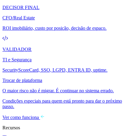
DECISOR FINAL
CFO/Real Estate
ROI imobiliário, custo por posição, decisão de espaço.
VALIDADOR
TI e Segurança
SecurityScoreCard, SSO, LGPD, ENTRA ID, uptime.
Trocar de plataforma
O maior risco não é migrar. É continuar no sistema errado.
Condições especiais para quem está pronto para dar o próximo
passo.
Ver como funciona
Recursos