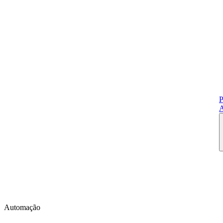
P
A
Automação