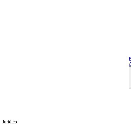
P
A
Jurídico