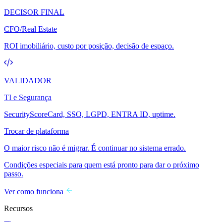
DECISOR FINAL
CFO/Real Estate
ROI imobiliário, custo por posição, decisão de espaço.
VALIDADOR
TI e Segurança
SecurityScoreCard, SSO, LGPD, ENTRA ID, uptime.
Trocar de plataforma
O maior risco não é migrar. É continuar no sistema errado.
Condições especiais para quem está pronto para dar o próximo
passo.
Ver como funciona
Recursos