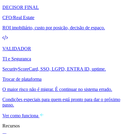
DECISOR FINAL
CFO/Real Estate
ROI imobiliário, custo por posição, decisão de espaço.
VALIDADOR
TI e Segurança
SecurityScoreCard, SSO, LGPD, ENTRA ID, uptime.
Trocar de plataforma
O maior risco não é migrar. É continuar no sistema errado.
Condições especiais para quem está pronto para dar o próximo
passo.
Ver como funciona
Recursos