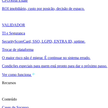
CFO/Real Estate
ROI imobiliário, custo por posição, decisão de espaço.
VALIDADOR
TI e Segurança
SecurityScoreCard, SSO, LGPD, ENTRA ID, uptime.
Trocar de plataforma
O maior risco não é migrar. É continuar no sistema errado.
Condições especiais para quem está pronto para dar o próximo passo.
Ver como funciona
Recursos
Conteúdo
Cases de Sucesso