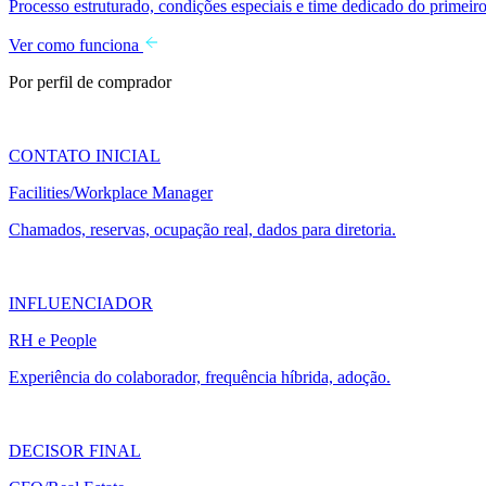
Processo estruturado, condições especiais e time dedicado do primeiro
Ver como funciona
Por perfil de comprador
CONTATO INICIAL
Facilities/Workplace Manager
Chamados, reservas, ocupação real, dados para diretoria.
INFLUENCIADOR
RH e People
Experiência do colaborador, frequência híbrida, adoção.
DECISOR FINAL