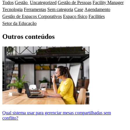
Todos
Gestão
Uncategorized
Gestão de Pessoas
Facility Manager
Tecnologia
Ferramentas
Sem categoria
Case
Agendamento
Gestão de Espaços Corporativos
Espaço físico
Facilities
Setor da Educação
Outros conteúdos
Qual sistema usar para gerenciar mesas compartilhadas sem
conflito?