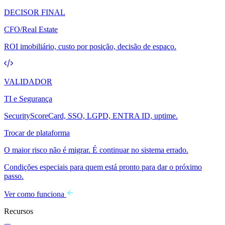
DECISOR FINAL
CFO/Real Estate
ROI imobiliário, custo por posição, decisão de espaço.
VALIDADOR
TI e Segurança
SecurityScoreCard, SSO, LGPD, ENTRA ID, uptime.
Trocar de plataforma
O maior risco não é migrar. É continuar no sistema errado.
Condições especiais para quem está pronto para dar o próximo
passo.
Ver como funciona
Recursos