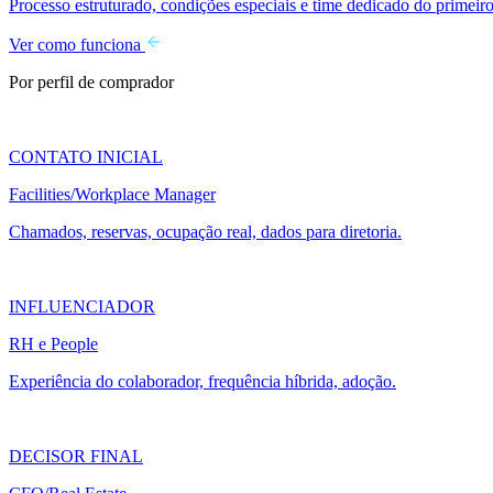
Processo estruturado, condições especiais e time dedicado do primeiro
Ver como funciona
Por perfil de comprador
CONTATO INICIAL
Facilities/Workplace Manager
Chamados, reservas, ocupação real, dados para diretoria.
INFLUENCIADOR
RH e People
Experiência do colaborador, frequência híbrida, adoção.
DECISOR FINAL