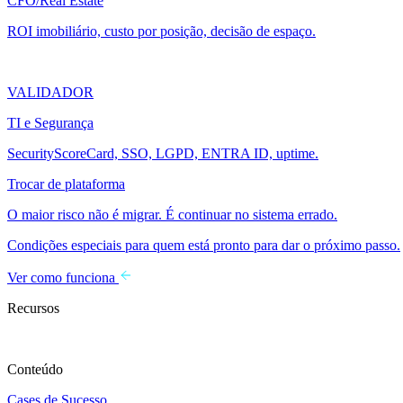
CFO/Real Estate
ROI imobiliário, custo por posição, decisão de espaço.
VALIDADOR
TI e Segurança
SecurityScoreCard, SSO, LGPD, ENTRA ID, uptime.
Trocar de plataforma
O maior risco não é migrar. É continuar no sistema errado.
Condições especiais para quem está pronto para dar o próximo passo.
Ver como funciona
Recursos
Conteúdo
Cases de Sucesso