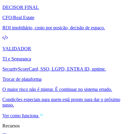
DECISOR FINAL
CFO/Real Estate
ROI imobiliário, custo por posição, decisão de espaço.
VALIDADOR
TI e Segurança
SecurityScoreCard, SSO, LGPD, ENTRA ID, uptime.
Trocar de plataforma
O maior risco não é migrar. É continuar no sistema errado.
Condições especiais para quem está pronto para dar o próximo
passo.
Ver como funciona
Recursos